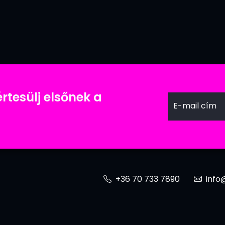
értesülj elsőnek a
E-mail cím
+36 70 733 7890
info@