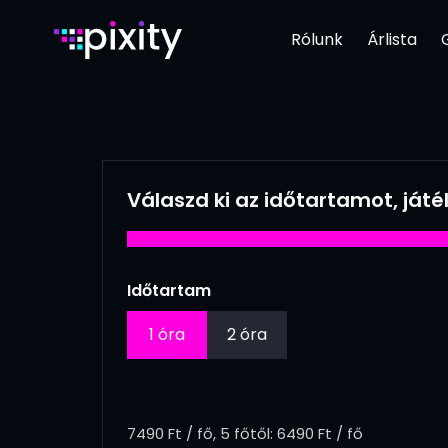
Rólunk
Árlista
Válaszd ki az időtartamot, ját
Időtartam
1 óra
2 óra
7490 Ft / fő, 5 főtől: 6490 Ft / fő