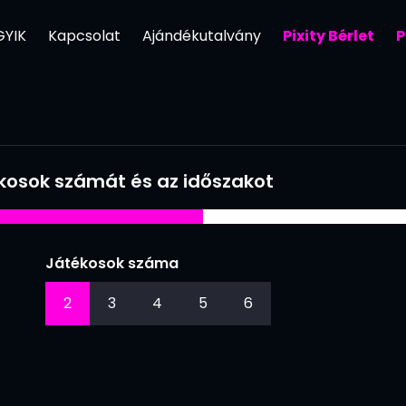
GYIK
Kapcsolat
Ajándékutalvány
Pixity Bérlet
P
ékosok számát és az időszakot
Játékosok száma
2
3
4
5
6