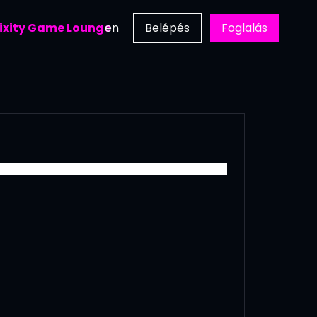
ixity Game Lounge
en
Belépés
Foglalás