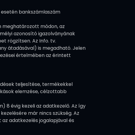
etés esetén bankszámlaszám
ben meghatározott módon, az
mélyi azonosító igazolványának
 rögzítsen. Az Info. tv.
ány átadásával) is megadható. Jelen
kezései értelmében az érintett
ődések teljesítése, termékekkel
zokások elemzése, célzottabb
m) 8 évig kezeli az adatkezelő. Az így
k kezelésére már nincs szükség. Az
 az adatkezelés jogalapjával és