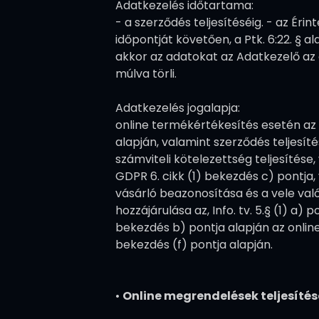
Adatkezelés időtartama:
- a szerződés teljesítéséig. - az Ér
időpontját követően, a Ptk. 6:22. § a
akkor az adatokat az Adatkezelő az 
múlva törli.
Adatkezelés jogalapja:
online termékértékesítés esetén az ér
alapján, valamint szerződés teljesít
számviteli kötelezettség teljesítése,
GDPR 6. cikk (1) bekezdés c) pontja, 
vásárló beazonosítása és a vele való
hozzájárulása az, Info. tv. 5.§ (1) a)
bekezdés b) pontja alapján az online
bekezdés (f) pontja alapján.
•
Online megrendelések teljesítés