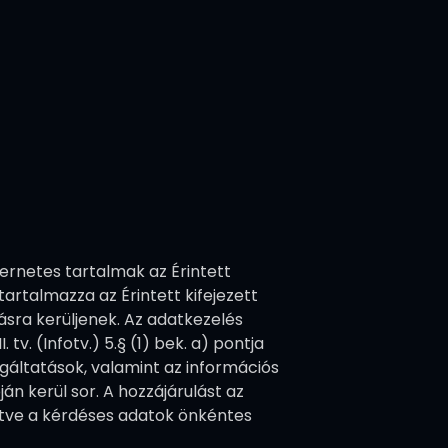
ernetes tartalmak az Érintett
artalmazza az Érintett kifejezett
ásra kerüljenek. Az adatkezelés
tv. (Infotv.) 5.§ (1) bek. a) pontja
lgáltatások, valamint az információs
án kerül sor. A hozzájárulást az
letve a kérdéses adatok önkéntes