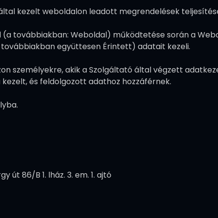
által kezelt weboldalon leadott megrendelések teljesítésé
al (a továbbiakban: Weboldal) működtetése során a Webo
(a továbbiakban együttesen Érintett) adatait kezeli.
on személyekre, akik a Szolgáltató által végzett adatkeze
kezelt, és feldolgozott adathoz hozzáférnek.
lyba.
út 86/B 1. lház. 3. em. 1. ajtó