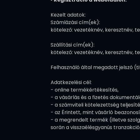
Kezelt adatok:
Számlázási cím(ek):
kötelező: vezetéknév, keresztnév, t
Szállítási cím(ek):
kötelező: vezetéknév, keresztnév, t
Felhasználó által megadott jelszó (ti
Adatkezelési cél:
- online termékértékesítés,
- a vásárlás és a fizetés dokumentál
- a számviteli kötelezettség teljesíté
- az Érintett, mint vásárló beazonos
- a megrendelt termék (illetve szolgá
során a visszaélésgyanús tranzakciók