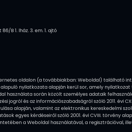
/B 1. lház. 3. em. 1. ajtó
ternetes oldalon (a továbbiakban: Weboldal) található int
lapuló nyilatkozata alapján kerül sor, amely nyilatkozat t
al használata során közölt személyes adataik felhasznál
i jogról és az információszabadságról szóló 2011. évi CXII. 
rulása alapján, valamint az elektronikus kereskedelmi szo
sok egyes kérdéseiről szóló 2001. évi CVIII. törvény alapj
ntetében a Weboldal használatával, a regisztrációval, il