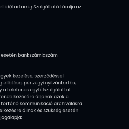
t időtartamig Szolgáltató tárolja az
etés esetén bankszámlaszám
ügyek kezelése, szerződéssel
ellátása, pénzügyi nyilvántartás,
 a telefonos ügyfélszolgálattal
endelkezésére álljanak azok a
n történő kommunikáció archiválásra
elkezésre állnak és szükség esetén
jogalapja: