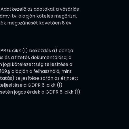
z Adatkezelő az adatokat a vásárlás
ámv. tv. alapján köteles megőrizni,
i fiók megszűnését követően 8 év
DPR 6. cikk (1) bekezdés a) pontja
ás és a fizetés dokumentálása, a
n jogi kötelezettség teljesítése a
169.§ alapján a felhasználó, mint
atás) teljesítése során az érintett
teljesítése a GDPR 6. cikk (1)
setén jogos érdek a GDPR 6. cikk (1)