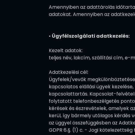
Amennyiben az adattárolás időtartamá
adatokat. Amennyiben az adatkezelés
•
Ügyfélszolgálati adatkezelés:
Kezelt adatok:
teljes név, lakcím, szállítási cím, 
Adatkezelési cél:
Ügyfelek/vevők megkülönböztetése, a
kapcsolatos elállási ügyek kezelése
kapcsolattartás. Kapcsolat-felvétel
folytatott telefonbeszélgetés pont
kérések és észrevételek, amelyek a
kerül, így bármely utólagos kérdés 
az üggyel összefüggésben az Adatkez
GDPR 6.§. (1) c. - Jogi kötelezettség t