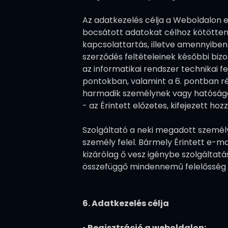
Az adatkezelés célja a Weboldalon el
bocsátott adatokat célhoz kötötten, 
kapcsolattartás, illetve amennyiben a
szerződés feltételeinek későbbi bizo
az informatikai rendszer technikai f
pontokban, valamint a 6. pontban rés
harmadik személynek vagy hatóságok
- az Érintett előzetes, kifejezett ho
Szolgáltató a neki megadott személ
személy felel. Bármely Érintett e-m
kizárólag ő vesz igénybe szolgáltatá
összefüggő mindennemű felelősség kiz
6. Adatkezelés célja
•
Regisztráció a weboldalon: