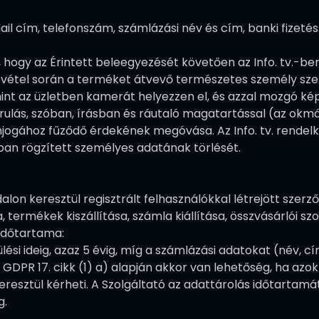
e-mail cím, telefonszám, számlázási név és cím, banki fiz
ra, hogy az Érintett beleegyezését követően az Info. tv.-
vétel során a terméket átvevő természetes személy sze
t az üzletben kamerát helyezzen el, és azzal mozgó képet
rulás, szóban, írásban és ráutaló magatartással (az okm
onjogához fűződő érdekének megóvása. Az Info. tv. rendel
tban rögzített személyes adatának törlését.
alon keresztül regisztrált felhasználókkal létrejött szerz
 termékek kiszállítása, számla kiállítása, összvásárlói s
 időtartama:
lési ideig, azaz 5 évig, míg a számlázási adatokat (név, cí
GDPR 17. cikk (1) a) alapján akkor van lehetőség, ha azo
resztül kérheti. A Szolgáltató az adattárolás időtartamát
g.