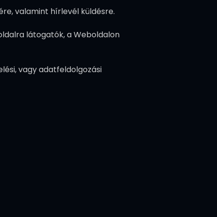
re, valamint hírlevél küldésre.
ldalra látogatók, a Weboldalon
lési, vagy adatfeldolgozási