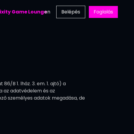
ixity Game Lounge
en
Belépés
Foglalás
/B 1. lház. 3. em. 1. ajtó) a
sa az adatvédelem és az
ező személyes adatok megadása, de