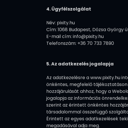
4. Ügyfélszolgálat
Név: pixity.hu
Cím: 1068 Budapest, Dózsa György út 86
E-mail cím: info@pixity.hu
Telefonszám: +36 70 733 7890
5. Az adatkezelés jogalapja
Az adatkezelésre a www.pixity.hu in
önkéntes, megfelelő tájékoztatáson a
hozzájárulását ahhoz, hogy a Webold
jogalapja az információs önrendelkezés
szerint az érintett önkéntes hozzájá
társadalommal összefüggő szolgáltatá
Érintett az egyes adatkezelések teki
megadásával adja meg.