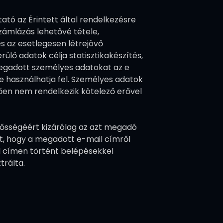
ató az Érintett által rendelkezésre
számlázás lehetővé tétele,
és az esetlegesen létrejövő
ülő adatok célja statisztikakészítés,
 megadott személyes adatokat az e
ve használhatja fel. Személyes adatok
ően nem rendelkezik kötelező erővel
ősségéért kizárólag az azt megadó
rt, hogy a megadott e-mail címről
il címen történt belépésekkel
trálta.