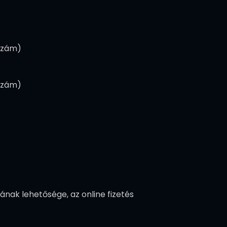
zszám)
zszám)
sának lehetősége, az online fizetés