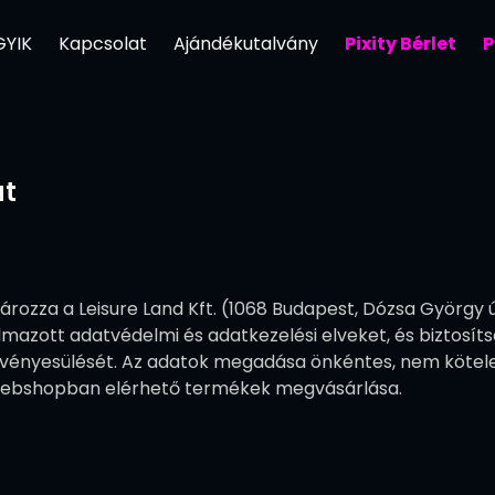
GYIK
Kapcsolat
Ajándékutalvány
Pixity Bérlet
P
at
ozza a Leisure Land Kft. (1068 Budapest, Dózsa György út 86
almazott adatvédelmi és adatkezelési elveket, és biztosít
vényesülését. Az adatok megadása önkéntes, nem kötel
webshopban elérhető termékek megvásárlása.