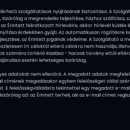
érhető szolgáltatások nyújtásának biztosítása. A Szolgált
kizárólag a megrendelés teljesítése, házhoz szállítása, 
z Érintett feliratkozott hírlevélre, akkor hírlevél küldés 
nyítása érdekében gyűjti. Az automatikusan rögzítésre ker
ejlesztése, az Érintett jogainak védelme. A Szolgáltató a
zletesen írt céloktól eltérő célokra nem használja, illet
 számára történő kiadása - hacsak törvény ettől eltér
zzájárulása esetén lehetséges kizárólag.
yes adatokat nem ellenőrzi. A megadott adatok megfelel
ail címének megadásakor egyben felelősséget vállal azé
st. E felelősségvállalásra tekintettel egy megadott e-ma
árólag azt az Érintett terheli, aki az e-mail címet regisz