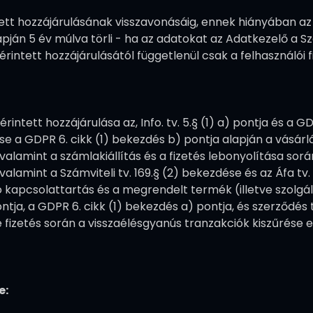
intett hozzájárulásának visszavonásáig, ennek hiányában a
lapján 5 év múlva törli - ha az adatokat az Adatkezelő a Sz
érintett hozzájárulásától függetlenül csak a felhasználó
intett hozzájárulása az, Info. tv. 5.§ (1) a) pontja és a G
ése a GDPR 6. cikk (1) bekezdés b) pontja alapján a vásárl
 valamint a számlakiállítás és a fizetés lebonyolítása sorá
valamint a Számviteli tv. 169.§ (2) bekezdése és az Áfa tv. 
 kapcsolattartás és a megrendelt termék (illetve szolgált
 pontja, a GDPR 6. cikk (1) bekezdés a) pontja, és szerződés 
 fizetés során a visszaélésgyanús tranzakciók kiszűrése e
e: