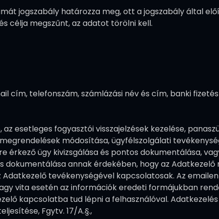
t jogszabály határozza meg, ott a jogszabály által előír
 célja megszűnt, az adatot törölni kell.
e-mail cím, telefonszám, számlázási név és cím, banki fiz
z esetleges fogyasztói visszajelzések kezelése, panasz
, megrendelések módosítása, ügyfélszolgálati tevékenység 
re érkező ügy kivizsgálása és pontos dokumentálása, vagy
os dokumentálása annak érdekében, hogy az Adatkezelő r
z Adatkezelő tevékenységével kapcsolatosak. Az emaile
vagy vita esetén az információk eredeti formájukban rend
elő kapcsolatba tud lépni a felhasználóval. Adatkezelés 
eljesítése, Fgytv. 17/A.§.,