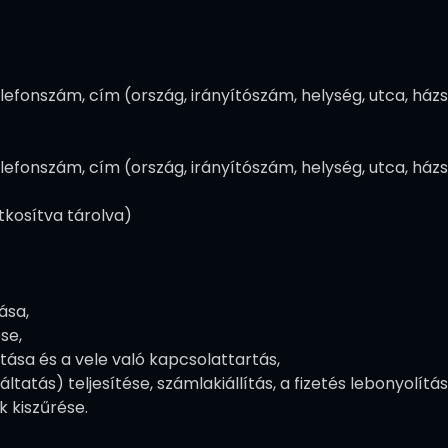
elefonszám, cím (ország, irányítószám, helység, utca, há
elefonszám, cím (ország, irányítószám, helység, utca, há
tkosítva tárolva)
ása,
se,
ítása és a vele való kapcsolattartás,
ltatás) teljesítése, számlakiállítás, a fizetés lebonyolítá
 kiszűrése.