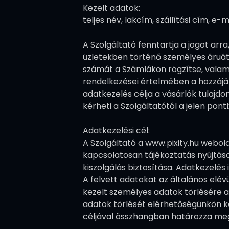
Kezelt adatok:
teljes név, lakcím, szállítási cím, 
A Szolgáltató fenntartja a jogot ar
üzletekben történő személyes áruát
számát a Számlákon rögzítse, valamin
rendelkezései értelmében a hozzájá
adatkezelés célja a vásárlók tulajd
kérheti a Szolgáltatótól a jelen pon
Adatkezelési cél:
A Szolgáltató a www.pixity.hu webold
kapcsolatosan tájékoztatás nyújtása,
kiszolgálás biztosítása. Adatkezelés
A felvett adatokat az általános elévü
kezelt személyes adatok törlésére a 
adatok törlését elérhetőségünkön ke
céljával összhangban határozza me